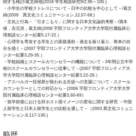
関する検討/葛文綺他(2018 学生相談研究9/2,95～105.)
・小学生の学校ストレスについて－日中の比較を中心として－/葛文
綺(2009 異文化コミュニケーション,12,57-68.)
・文化と行為－「引きこもり」に関する日本文化論的考察－/酒木
保，吉元洪，葛文綺(2008 宇部フロンティア大学大学院付属臨床心
理相談センター紀要5,17-22.）
・心理学を専攻する学生との面接過程－過去を振り返り、将来の自
分を描く－(2007 宇部フロンティア大学大学院付属臨床心理相談セ
ンター紀要3,29-35.）
・学校組織とスクールカウンセラーの機能について－3年間公立中学
校のスクールカウンセラーに従事して－(2007 宇部フロンティア大
学大学院付属臨床心理相談センター紀要3,22-28.）
・アスぺルガー症候群が疑われる生徒への支援について－スクール
カウンセラーとしての対応から－(2006 宇部フロンティア大学大学
院付属臨床心理相談センター紀要2,60-69）
・留学前後における対ホスト国イメージの変化に関する研究 －中国
人留学生と日本人留学生との比較を通して－（2003 異文化コミュニ
ケーション,6,117-130.)
略歴