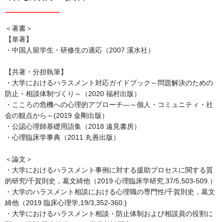
＜著書＞
【単著】
・中国人留学生・研修生の適応（2007 溪水社）
【共著・分担執筆】
・大学におけるハラスメント対応ガイドブック～問題解決のための
防止・相談体制づくり～（2020 福村出版）
・こころの危機への心理的アプローチ―～個人・コミュニティ・社
会の観点から～(2019 金剛出版）
・公認心理師基礎用語集（2018 遠見書房）
・心理臨床学事典（2011 丸善出版）
＜論文＞
・大学におけるハラスメント事例に対する援助プロセスに関する質
的研究/千賀則史，葛文綺他（2019 心理臨床学研究,37/5,503-509.）
・大学のハラスメント相談における心理職の専門性/千賀則史，葛文
綺他（2019 臨床心理学,19/3,352-360.)
・大学におけるハラスメント相談・防止体制および相談員の役割に