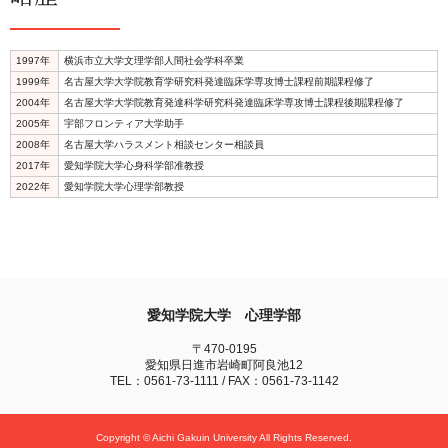
1997年
横浜市立大学文理学部人間社会学科卒業
1999年
名古屋大学大学院教育学研究科発達臨床学専攻博士課程前期課程修了
2004年
名古屋大学大学院教育発達科学研究科発達臨床学専攻博士課程後期課程修了
2005年
宇部フロンティア大学助手
2008年
名古屋大学ハラスメント相談センター相談員
2017年
愛知学院大学心身科学部准教授
2022年
愛知学院大学心理学部教授
愛知学院大学 心理学部
〒470-0195
愛知県日進市岩崎町阿良池12
TEL：0561-73-1111 / FAX：0561-73-1142
Copyright © Aichi Gakuin University All Rights Reserved.